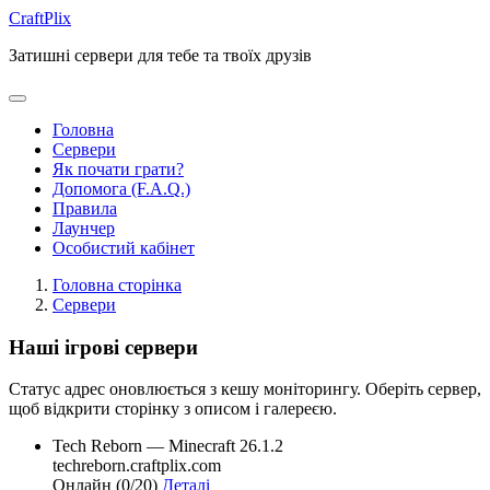
CraftPlix
Затишні сервери для тебе та твоїх друзів
Головна
Сервери
Як почати грати?
Допомога (F.A.Q.)
Правила
Лаунчер
Особистий кабінет
Головна сторінка
Сервери
Наші ігрові сервери
Статус адрес оновлюється з кешу моніторингу. Оберіть сервер,
щоб відкрити сторінку з описом і галереєю.
Tech Reborn
— Minecraft 26.1.2
techreborn.craftplix.com
Онлайн (0/20)
Деталі