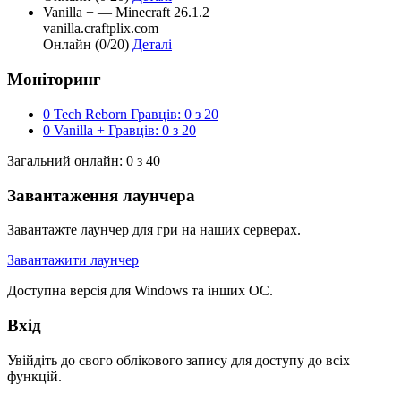
Vanilla +
— Minecraft 26.1.2
vanilla.craftplix.com
Онлайн (0/20)
Деталі
Моніторинг
0
Tech Reborn
Гравців: 0 з 20
0
Vanilla +
Гравців: 0 з 20
Загальний онлайн: 0 з 40
Завантаження лаунчера
Завантажте лаунчер для гри на наших серверах.
Завантажити лаунчер
Доступна версія для Windows та інших ОС.
Вхід
Увійдіть до свого облікового запису для доступу до всіх
функцій.